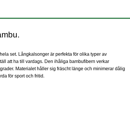
0
ukter
Produktguide
FAQ
Ansvar
Logga in / Registrera dig
0
k
ambu.
la set. Långkalsonger är perfekta för olika typer av
ll att ha till vardags. Den ihåliga bambufibern verkar
rader. Materialet håller sig fräscht länge och minimerar dålig
a för sport och fritid.