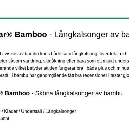
Prod
ear® Bamboo
- Långkalsonger av b
l i viskos av bambu finns både som långkalsong, överdelar och he
eter såsom vandring, skidåkning eller bara som ett mjukt understä
erande vilket betyder att den fungerar bra i både plus och minusg
rställ i bambu har genomgående fått bra recensioner i tester gjord
r® Bamboo
- Sköna långkalsonger av bambu
o
/
Kläder
/
Underställ
/
Långkalsonger
ultat