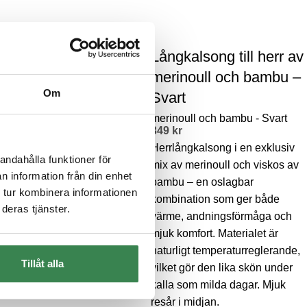
gkalsong av bambu
Långkalsong till herr av
r – Svart
merinoull och bambu –
Om
Svart
kr
alsong till herr av mjuk
349
kr
skön viskos av bambu.
Herrlångkalsong i en exklusiv
andahålla funktioner för
r i midjan och muddar
mix av merinoull och viskos av
n information från din enhet
ll för bästa passform samt
bambu – en oslagbar
 tur kombinera informationen
a flatlocksömmar som inte
kombination som ger både
deras tjänster.
er mot huden. Bambuns
värme, andningsförmåga och
liga egenskaper gör att fukt
mjuk komfort. Materialet är
porteras bort från kroppen
naturligt temperaturreglerande,
Tillåt alla
åller huden fräsch längre.
vilket gör den lika skön under
lj alternativ
kalla som milda dagar. Mjuk
resår i midjan.