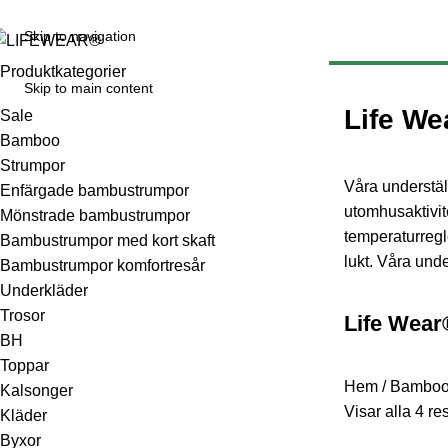
Fri frakt över 299 kr
Levereras med Postnord
Öppet köp 14 dagar
Skip to navigation
Produktkategorier
Skip to main content
Life W
Sale
Bamboo
Strumpor
Våra understäl
Enfärgade bambustrumpor
utomhusaktivit
Mönstrade bambustrumpor
temperaturregl
Bambustrumpor med kort skaft
lukt. Våra unde
Bambustrumpor komfortresår
Underkläder
Trosor
Life Wea
BH
Toppar
Hem
/
Bambo
Kalsonger
Visar alla 4 res
Kläder
Byxor