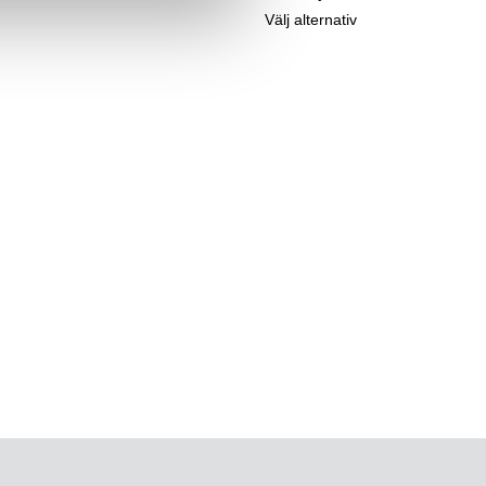
Välj alternativ
LIFEWEAR® tillverkas och marknadsförs av Wiges AB.
Har du frågor kring våra produkter så maila oss på
info@lifewear.se