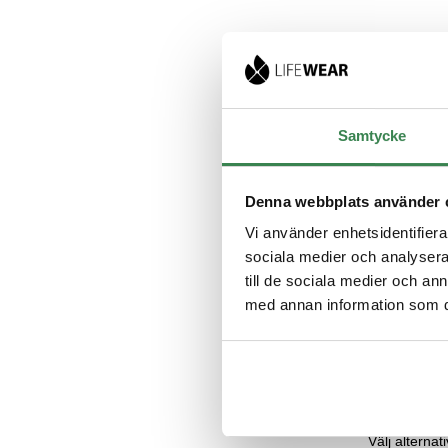
Barnlångk
merinoull 
Svart
Samtycke
299
kr
Barnlångkalson
Denna webbplats använder 
mix av merinou
Vi använder enhetsidentifierar
bambu – en os
sociala medier och analysera 
kombination s
till de sociala medier och a
värme, andnin
med annan information som du 
mjuk komfort. M
naturligt temp
vilket gör den 
kalla som mild
resår i midjan.
Välj alternati