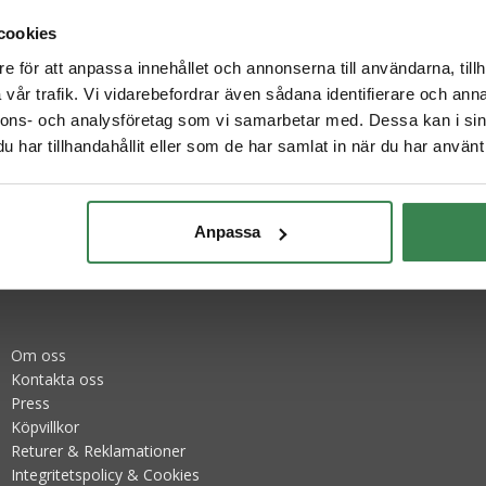
cookies
e för att anpassa innehållet och annonserna till användarna, tillh
Varumärket får endast användas
vår trafik. Vi vidarebefordrar även sådana identifierare och anna
 och få
användning i tryck, digitalt elle
nnons- och analysföretag som vi samarbetar med. Dessa kan i sin
sta köp!
har tillhandahållit eller som de har samlat in när du har använt 
Presskontakt:
Mynewsdesk pressrum
 här
Anpassa
Om oss
Kontakta oss
Press
Köpvillkor
Returer & Reklamationer
Integritetspolicy & Cookies