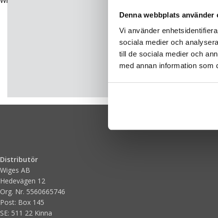
Wiges kundtjänst på: +46 (0)320-21 05 99.
Denna webbplats använder 
köp
Vi använder enhetsidentifierar
sociala medier och analysera 
Skapa ett konto
till de sociala medier och a
rabatt på ditt nä
med annan information som du 
Registrera dig
Distributör
Wiges AB
Hedevägen 12
Org. Nr. 5560665746
Post: Box 145
SE: 511 22 Kinna