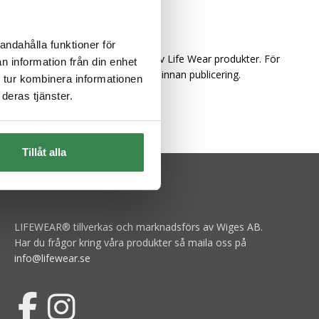
andahålla funktioner för
 i samband med marknadsföring av Life Wear produkter. För
n information från din enhet
r annan form kontakta pressansvarig innan publicering.
 tur kombinera informationen
deras tjänster.
Tillåt alla
LIFEWEAR® tillverkas och marknadsförs av Wiges AB.
Har du frågor kring våra produkter så maila oss på
info@lifewear.se