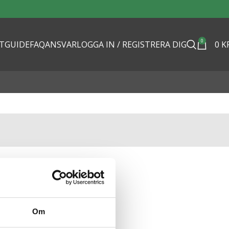
0
TGUIDE
FAQ
ANSVAR
LOGGA IN / REGISTRERA DIG
0
K
Om