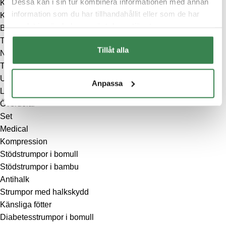
Dessa kan i sin tur kombinera informationen med annan
Kalsonger
information som du har tillhandahållit eller som de har
Kläder
samlat in när du har använt deras tjänster.
Byxor
Toppar
Tillåt alla
Nattkläder
T-shirts
Underställ
Anpassa
Långkalsonger
Överdelar
Set
Medical
Kompression
Stödstrumpor i bomull
Stödstrumpor i bambu
Antihalk
Strumpor med halkskydd
Känsliga fötter
Diabetesstrumpor i bomull