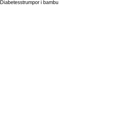
Diabetesstrumpor i bambu
Distributör
Wiges AB
Hedevägen 12
Org. Nr. 5560665746
Post: Box 145
SE: 511 22 Kinna
Om oss
Kontakta oss
Press
Köpvillkor
Returer & Reklamationer
Integritetspolicy & Cookies