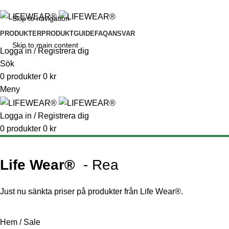
Fri frakt över 299 kr
Levereras med Postnord
Öppet köp 14 dagar
Skip to navigation
PRODUKTER
PRODUKTGUIDE
FAQ
ANSVAR
Skip to main content
Logga in / Registrera dig
Sök
0
produkter
0
kr
Meny
Logga in / Registrera dig
0
produkter
0
kr
Life Wear®
- Rea
Just nu sänkta priser på produkter från Life Wear®.
Hem
/
Sale