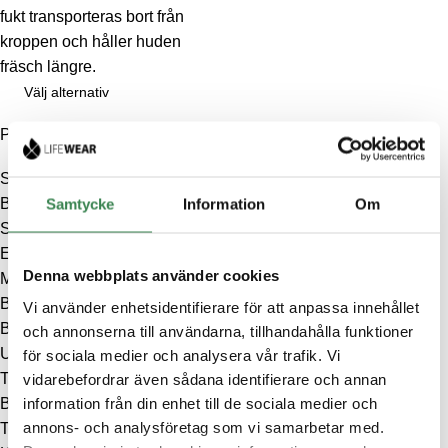
fukt transporteras bort från
kroppen och håller huden
fräsch längre.
Välj alternativ
Produktkategorier
Sale
Bamboo
Samtycke
Information
Om
Strumpor
Enfärgade bambustrumpor
Denna webbplats använder cookies
Mönstrade bambustrumpor
Bambustrumpor med kort skaft
Vi använder enhetsidentifierare för att anpassa innehållet
Bambustrumpor komfortresår
och annonserna till användarna, tillhandahålla funktioner
Underkläder
för sociala medier och analysera vår trafik. Vi
vidarebefordrar även sådana identifierare och annan
Trosor
information från din enhet till de sociala medier och
BH
annons- och analysföretag som vi samarbetar med.
Toppar