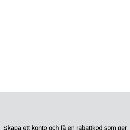
LIFEWEAR® tillverkas och marknadsförs av Wiges AB.
Har du frågor kring våra produkter så maila oss på
info@lifewear.se
Copyright
2022 Wiges AB. Alla rättigheter förbehållna.
Webbutveckling av Adapt Online
-
optimering av
Remarket
.
Skapa ett konto och få en rabattkod som ger