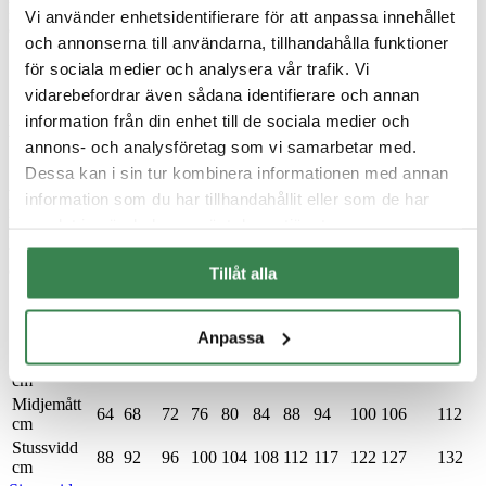
huden sval och verkar fuktighetsreglerande. Runda, lena fibrer som
Vi använder enhetsidentifierare för att anpassa innehållet
är bra för känslig hud. Lyxigt, mjukt och följsamt..
och annonserna till användarna, tillhandahålla funktioner
för sociala medier och analysera vår trafik. Vi
vidarebefordrar även sådana identifierare och annan
information från din enhet till de sociala medier och
Dam
annons- och analysföretag som vi samarbetar med.
Dessa kan i sin tur kombinera informationen med annan
Så här mäter du:
Midjemått
Mät runt din midja där som du
vanligtvis bär dina byxor. Håll ett finger mellan midjan och
information som du har tillhandahållit eller som de har
måttbandet för att få din exakta passform.
Stussvidd
Stå med
samlat in när du har använt deras tjänster.
fötterna ihop och mät runt den bredaste delen på höften, cirka 2 dm
under midjan.
Bröstvidd
Lyft upp dina armar och mät runt din byst
där den är som störst.
Tillåt alla
Storlek
34
36
38
40
42
44
46
48
50
52
54
XS-
S-
M-
L-
XL-
Motsvarar
XS
M
L
L
XL
XXL
Anpassa
S
M
L
XL
XXL
Bröstvidd
80
84
88
92
96
100
104
110
116
122
128
cm
Midjemått
64
68
72
76
80
84
88
94
100
106
112
cm
Stussvidd
88
92
96
100
104
108
112
117
122
127
132
cm