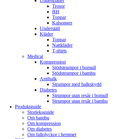
Underkläder
Trosor
BH
Toppar
Kalsonger
Underställ
Kläder
Toppar
Nattkläder
T-shirts
Medical
Kompression
Stödstrumpor i bomull
Stödstrumpor i bambu
Antihalk
Strumpor med halkskydd
Diabetes
Strumpor utan resår i bomull
Strumpor utan resår i bambu
Produktguide
Storleksguide
Om bambu
Om kompression
Om diabetes
Om fallolyckor i hemmet