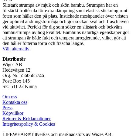
Slitstark strumpa av mjuk och skön bambu. Strumpan har en
förstärkt frottésula för extra dämpning samt elastisk stickning runt
foten som håller den på plats. Instickade meshpaneler över vristen
ger optimal andningsförmåga och gör sockan sval och fräsch även
vid aktivitet. Perfekt för dig som söker en slitstark och bekväm
bambustrumpa av hög kvalitet. Bambuns naturliga egenskaper gör
att strumpan är både fukt och temperaturreglerande, vilket gör att
den håller fötterna torra och fräscha längre.
Den
Välj alternativ
här
Distributör
produkten
Wiges AB
har
Hedevägen 12
flera
Org. Nr. 5560665746
varianter.
Post: Box 145
De
SE: 511 22 Kinna
olika
alternativen
Om oss
kan
Kontakta oss
väljas
Press
på
Köpvillkor
produktsidan
Returer & Reklamationer
Integritetspolicy & Cookies
LIFEWEAR® tillverkas och marknadsförs av Wiges AB.