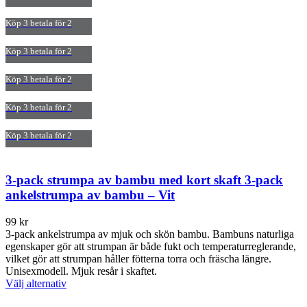
varianter.
De
Köp 3 betala för 2
olika
alternativen
Köp 3 betala för 2
kan
väljas
Köp 3 betala för 2
på
produktsidan
Köp 3 betala för 2
Köp 3 betala för 2
3-pack strumpa av bambu med kort skaft 3-pack
ankelstrumpa av bambu – Vit
99
kr
3-pack ankelstrumpa av mjuk och skön bambu. Bambuns naturliga
egenskaper gör att strumpan är både fukt och temperaturreglerande,
vilket gör att strumpan håller fötterna torra och fräscha längre.
Unisexmodell. Mjuk resår i skaftet.
Den
Välj alternativ
här