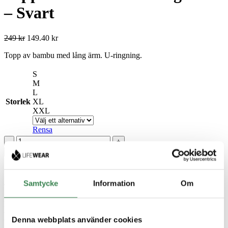
– Svart
249
kr
149.40
kr
Topp av bambu med lång ärm. U-ringning.
S
M
L
Storlek
XL
XXL
Rensa
Topp
av
Lägg till i varukorg
bambu
med
Sammansättning: 67% viskos av bambu, 28% bomull, 5% elastan.
lång
Samtycke
Information
Om
ärm
Tvättråd: 40° tvätt.
-
Svart
Innehåller ekologiskt odlad LIFE WEAR® Bamboo. Bambu varken
mängd
vattnas eller besprutas och har väsentligt mindre miljöpåverkan än
Denna webbplats använder cookies
bomull. Naturliga egenskaper, håller materialet fräscht längre. Håller