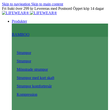
Skip to navigation
Skip to main content
Fri frakt över 299 kr
Levereras med Postnord
Öppet köp 14 dagar
Produkter
BAMBOO
Strumpor
Strumpor
Mönstrade strumpor
Strumpor med kort skaft
Strumpor komfortresår
Kompression