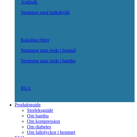
Antihalk
Strumpor med halkskydd
Känsliga fötter
Strumpor utan resår i bomull
Strumpor utan resår i bambu
REA
Produktguide
Storleksguide
Om bambu
Om kompression
Om diabetes
Om fallolyckor i hemmet