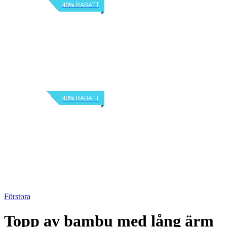
40% RABATT
40% RABATT
Förstora
Topp av bambu med lång ärm