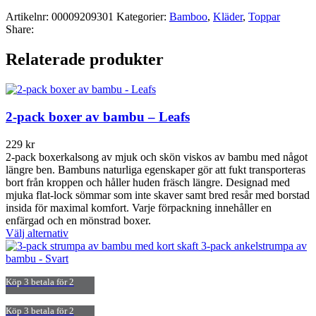
Artikelnr:
00009209301
Kategorier:
Bamboo
,
Kläder
,
Toppar
Share:
Relaterade produkter
2-pack boxer av bambu – Leafs
229
kr
2-pack boxerkalsong av mjuk och skön viskos av bambu med något
längre ben. Bambuns naturliga egenskaper gör att fukt transporteras
bort från kroppen och håller huden fräsch längre. Designad med
mjuka flat-lock sömmar som inte skaver samt bred resår med borstad
insida för maximal komfort. Varje förpackning innehåller en
enfärgad och en mönstrad boxer.
Den
Välj alternativ
här
produkten
har
Köp 3 betala för 2
flera
varianter.
De
Köp 3 betala för 2