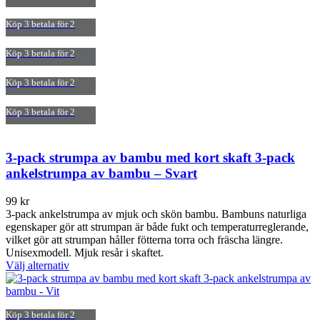
olika
alternativen
Köp 3 betala för 2
kan
väljas
Köp 3 betala för 2
på
produktsidan
Köp 3 betala för 2
Köp 3 betala för 2
3-pack strumpa av bambu med kort skaft 3-pack
ankelstrumpa av bambu – Svart
99
kr
3-pack ankelstrumpa av mjuk och skön bambu. Bambuns naturliga
egenskaper gör att strumpan är både fukt och temperaturreglerande,
vilket gör att strumpan håller fötterna torra och fräscha längre.
Unisexmodell. Mjuk resår i skaftet.
Den
Välj alternativ
här
produkten
har
Köp 3 betala för 2
flera