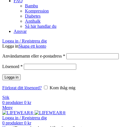
FAQ
Bambu
Kompression
Diabetes
Antihalk
Så här handlar du
Ansvar
Logga in / Registrera dig
Logga in
Skapa ett konto
Obligatoriskt
Användarnamn eller e-postadress
*
Obligatoriskt
Lösenord
*
Logga in
Förlorat ditt lösenord?
Kom ihåg mig
Sök
0
produkter
0
kr
Meny
Logga in / Registrera dig
0
produkter
0
kr