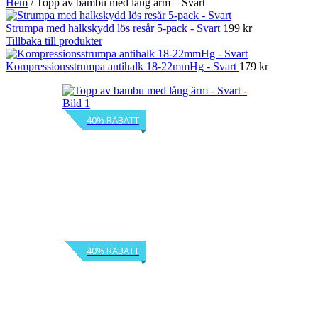
Hem
/
Topp av bambu med lång ärm – Svart
Strumpa med halkskydd lös resår 5-pack - Svart
199
kr
Tillbaka till produkter
Kompressionsstrumpa antihalk 18-22mmHg - Svart
179
kr
40% RABATT
40% RABATT