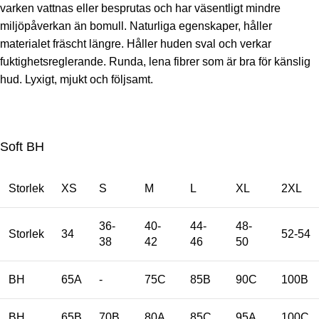
varken vattnas eller besprutas och har väsentligt mindre
miljöpåverkan än bomull. Naturliga egenskaper, håller
materialet fräscht längre. Håller huden sval och verkar
fuktighetsreglerande. Runda, lena fibrer som är bra för känslig
hud. Lyxigt, mjukt och följsamt.
Soft BH
Storlek
XS
S
M
L
XL
2XL
36-
40-
44-
48-
Storlek
34
52-54
38
42
46
50
BH
65A
-
75C
85B
90C
100B
BH
65B
70B
80A
85C
95A
100C