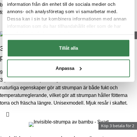
information från din enhet till de sociala medier och
bred resår med borstad insida för maximal komfort. Varje
annons- och analysföretag som vi samarbetar med.
förpackning innehåller en enfärgad och en mönstrad boxer.
Dessa kan i sin tur kombinera informationen med annan
information som du har tillhandahållit eller som de har
samlat in när du har använt deras tjänster.
Köp 3 betala för 2
3-pack strumpa av bambu med kort skaft 3-
Tillåt alla
pack ankelstrumpa av bambu – Svart
Anpassa
99
kr
3-pack ankelstrumpa av mjuk och skön bambu. Bambuns
naturliga egenskaper gör att strumpan är både fukt och
temperaturreglerande, vilket gör att strumpan håller fötterna
torra och fräscha längre. Unisexmodell. Mjuk resår i skaftet.
Köp 3 betala för 2