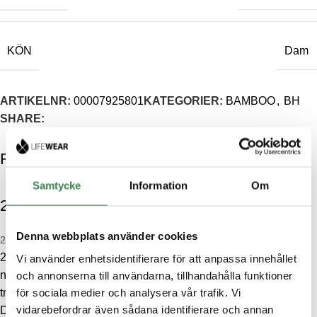
KÖN
Dam
ARTIKELNR:
00007925801
KATEGORIER:
BAMBOO
,
BH
SHARE:
Relaterade produkter
-40%
-51%
Samtycke
Information
Om
2-pack boxer av bambu – Tiger
Denna webbplats använder cookies
137.40
kr
229
kr
2-pack boxerkalsong av mjuk och skön viskos av bambu med
Vi använder enhetsidentifierare för att anpassa innehållet
något längre ben. Bambuns naturliga egenskaper gör att fukt
och annonserna till användarna, tillhandahålla funktioner
för sociala medier och analysera vår trafik. Vi
transporteras bort från kroppen och håller huden fräsch längre.
vidarebefordrar även sådana identifierare och annan
Designad med mjuka flat-lock sömmar som inte skaver samt