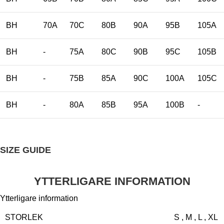
BH
70A
70C
80B
90A
95B
105A
BH
-
75A
80C
90B
95C
105B
BH
-
75B
85A
90C
100A
105C
BH
-
80A
85B
95A
100B
-
SIZE GUIDE
YTTERLIGARE INFORMATION
Ytterligare information
STORLEK
S
,
M
,
L
,
XL