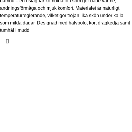
bambu – en oslagbar kombination som ger både värme,
andningsförmåga och mjuk komfort. Materialet är naturligt
temperaturreglerande, vilket gör tröjan lika skön under kalla
som milda dagar. Designad med halvpolo, kort dragkedja samt
tumhål i mudd.
Distributör
Wiges AB
Hedevägen 12
Org. Nr. 5560665746
Post: Box 145
SE: 511 22 Kinna