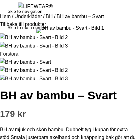
Logga in / Registrera dig
0
Skip to navigation
Hem
/
Underkläder
/
BH
/
BH av bambu – Svart
Tillbaka till produkter
Skip to main content
Förstora
BH av bambu – Svart
179
kr
BH av mjuk och skön bambu. Dubbelt tyg i kupan för extra
stöd.Smala justerbara axelband och knäppning bak gör att du