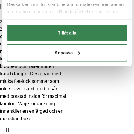
Dessa kan i sin tur kombinera informationen med annan
bambu – Palm
information som du har tillhandahållit eller som de har
samlat in när du har använt deras tjänster.
137.40
kr
229
kr
2-pack boxerkalsong av mjuk
Tillåt alla
och skön viskos av bambu med
något längre ben. Bambuns
naturliga egenskaper gör att
Anpassa
fukt transporteras bort från
kroppen och håller huden
fräsch längre. Designad med
mjuka flat-lock sömmar som
inte skaver samt bred resår
med borstad insida för maximal
komfort. Varje förpackning
innehåller en enfärgad och en
mönstrad boxer.