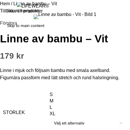
Hem
/
Linne av bambu – Vit
Logga in / Registrera dig
0
Skip to navigation
Tillbaka till produkter
Förstora
Skip to main content
Linne av bambu – Vit
179
kr
Linne i mjuk och följsam bambu med smala axelband.
Figurnära passform med lätt stretch och rund halsringning.
S
M
L
STORLEK
XL