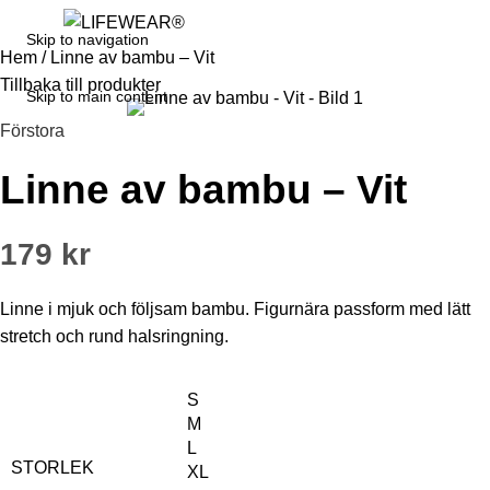
Logga in / Registrera dig
0
Skip to navigation
Hem
/
Linne av bambu – Vit
Tillbaka till produkter
Skip to main content
Förstora
Linne av bambu – Vit
179
kr
Linne i mjuk och följsam bambu. Figurnära passform med lätt
stretch och rund halsringning.
S
M
L
STORLEK
XL