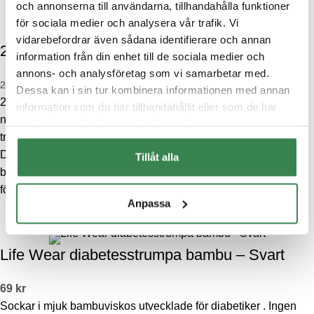
och annonserna till användarna, tillhandahålla funktioner
för sociala medier och analysera vår trafik. Vi
vidarebefordrar även sådana identifierare och annan
2-pack boxer av bambu – Hibiskus
information från din enhet till de sociala medier och
annons- och analysföretag som vi samarbetar med.
137.40
kr
229
kr
Dessa kan i sin tur kombinera informationen med annan
2-pack boxerkalsong av mjuk och skön viskos av bambu med
information som du har tillhandahållit eller som de har
något längre ben. Bambuns naturliga egenskaper gör att fukt
samlat in när du har använt deras tjänster.
transporteras bort från kroppen och håller huden fräsch längre.
Designad med mjuka flat-lock sömmar som inte skaver samt
Tillåt alla
bred resår med borstad insida för maximal komfort. Varje
förpackning innehåller en enfärgad och en mönstrad boxer.
Anpassa
Life Wear diabetesstrumpa bambu – Svart
69
kr
Sockar i mjuk bambuviskos utvecklade för diabetiker . Ingen