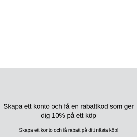
info@lifewear.se
Copyright
2022 Wiges AB. Alla rättigheter förbehållna.
Webbutveckling av Adapt Online
-
optimering av
Remarket
.
Skapa ett konto och få en rabattkod som ger
dig 10% på ett köp
Skapa ett konto och få rabatt på ditt nästa köp!