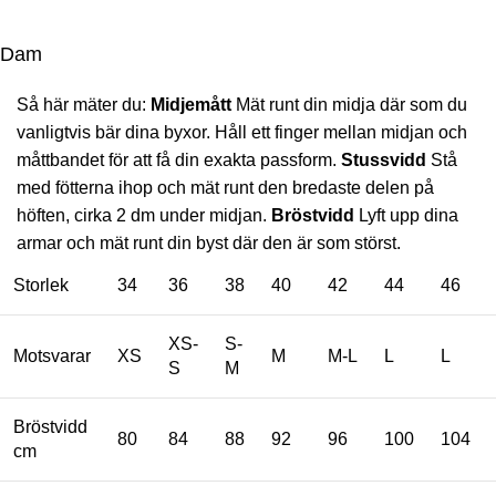
Dam
Så här mäter du:
Midjemått
Mät runt din midja där som du
vanligtvis bär dina byxor. Håll ett finger mellan midjan och
måttbandet för att få din exakta passform.
Stussvidd
Stå
med fötterna ihop och mät runt den bredaste delen på
höften, cirka 2 dm under midjan.
Bröstvidd
Lyft upp dina
armar och mät runt din byst där den är som störst.
Storlek
34
36
38
40
42
44
46
XS-
S-
Motsvarar
XS
M
M-L
L
L
S
M
Bröstvidd
80
84
88
92
96
100
104
cm