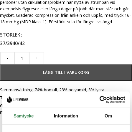
personer utan cirkulationsproblem har nytta av strumpan vid
exempelvis flygresor eller långa dagar på jobb där man står och går
mycket. Graderad kompression från ankeln och uppåt, med tryck 16-
18 mmHg (MDR klass 1). Förstärkt sula för längre livslängd.
STORLEK
37/39
40/42
LÄGG TILL I VARUKORG
Sammansättning: 74% bomull, 23% polyamid, 3% lycra
Tvättråd: 60° tvätt.
Graderad kompression. Förstärkt sula. Utvecklad i samarbete med
medicinsk expertis.
Samtycke
Information
Om