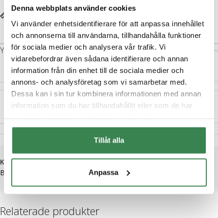
Denna webbplats använder cookies
SIZE GUIDE
Vi använder enhetsidentifierare för att anpassa innehållet
och annonserna till användarna, tillhandahålla funktioner
för sociala medier och analysera vår trafik. Vi
Ytterligare information
vidarebefordrar även sådana identifierare och annan
STORLEK
34/36
,
37/39
,
40/42
,
43/45
,
46/48
information från din enhet till de sociala medier och
annons- och analysföretag som vi samarbetar med.
Dessa kan i sin tur kombinera informationen med annan
information som du har tillhandahållit eller som de har
KÖN
Dam
samlat in när du har använt deras tjänster.
Tillåt alla
ARTIKELNR:
00005329038
KATEGORIER:
KOMPRESSION
,
MEDICAL
,
STÖDSTRUMPOR I
Anpassa
BOMULL
SHARE:
Relaterade produkter