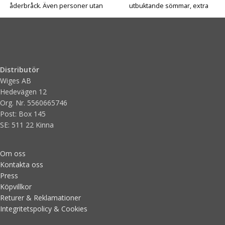
åderbråck. Även personer utan
utbuktande sömmar, extra
cirkulationsproblem har nytta av
isolerande sula och passar
strumpan vid exempelvis
därför både diabetiker och de
flygresor eller långa dagar på
som söker en behaglig socka
jobb där man står och går
som är skön och sitter bra.
mycket. Graderad kompression
från ankeln och uppåt, 18-21
Distributör
mmHg (klass 1). Förstärkt sula för
Wiges AB
längre livslängd
Hedevägen 12
Org. Nr. 5560665746
Post: Box 145
SE: 511 22 Kinna
Om oss
Kontakta oss
Press
Köpvillkor
Returer & Reklamationer
Integritetspolicy & Cookies