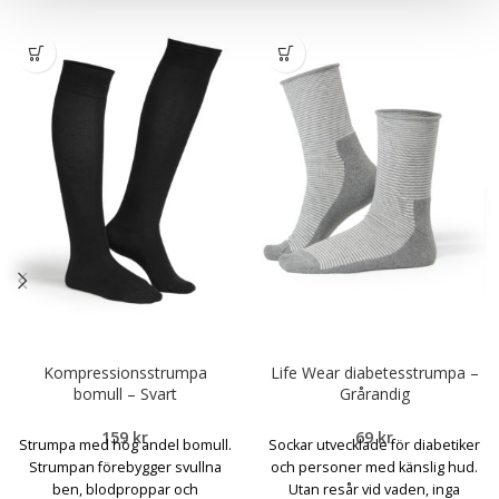
Kompressionsstrumpa
Life Wear diabetesstrumpa –
bomull – Svart
Grårandig
159
kr
69
kr
Strumpa med hög andel bomull.
Sockar utvecklade för diabetiker
Strumpan förebygger svullna
och personer med känslig hud.
ben, blodproppar och
Utan resår vid vaden, inga